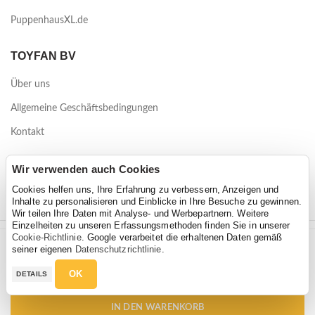
PuppenhausXL.de
TOYFAN BV
Über uns
Allgemeine Geschäftsbedingungen
Kontakt
Waterwinweg 9
Wir verwenden auch Cookies
7572 PD Oldenzaal
Cookies helfen uns, Ihre Erfahrung zu verbessern, Anzeigen und
Inhalte zu personalisieren und Einblicke in Ihre Besuche zu gewinnen.
Wir teilen Ihre Daten mit Analyse- und Werbepartnern. Weitere
Einzelheiten zu unseren Erfassungsmethoden finden Sie in unserer
Cookie-Richtlinie
. Google verarbeitet die erhaltenen Daten gemäß
Bandits & Angels Starter Vintage Sand limited inklusive Weidenkorb
2026 Toyfan BV
seiner eigenen
Datenschutzrichtlinie
.
Bandits & Angels Starter Vintage Sand limited inklusive Weidenkorb
Stückzahl
Datenschutz
-
Haftungsausschluss
€
59,95
€
69,95
OK
DETAILS
€
59,95
€
69,95
IN DEN WARENKORB