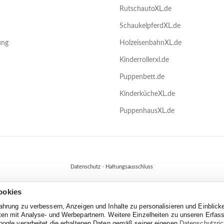
RutschautoXL.de
SchaukelpferdXL.de
ung
HolzeisenbahnXL.de
Kinderrollerxl.de
Puppenbett.de
KinderkücheXL.de
PuppenhausXL.de
Datenschutz
-
Haftungsausschluss
ookies
fahrung zu verbessern, Anzeigen und Inhalte zu personalisieren und Einblick
aten mit Analyse- und Werbepartnern. Weitere Einzelheiten zu unseren Erfa
oogle verarbeitet die erhaltenen Daten gemäß seiner eigenen
Datenschutzrich