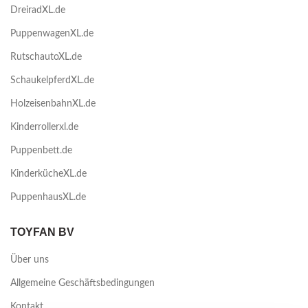
DreiradXL.de
PuppenwagenXL.de
RutschautoXL.de
SchaukelpferdXL.de
HolzeisenbahnXL.de
Kinderrollerxl.de
Puppenbett.de
KinderkücheXL.de
PuppenhausXL.de
TOYFAN BV
Über uns
Allgemeine Geschäftsbedingungen
Kontakt